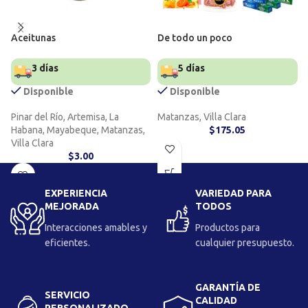
Aceitunas
De todo un poco
3 días
5 días
Disponible
Disponible
Pinar del Río, Artemisa, La
Matanzas, Villa Clara
Habana, Mayabeque, Matanzas,
$
175.05
Villa Clara
$
3.00
EXPERIENCIA
VARIEDAD PARA
MEJORADA
TODOS
Interacciones amables y
Productos para
eficientes.
cualquier presupuesto.
GARANTÍA DE
SERVICIO
CALIDAD