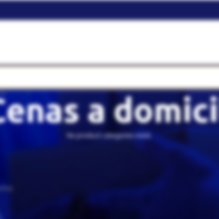
TO
Cenas a domici
No product categories exist.
elebraciones
Cenas a domicilio
trado productos que coincidan con tu selección.