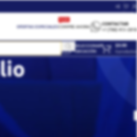
FLASH
CONTACTAR
OFERTAS ESPECIALES
COMPRE AHORA
+1 (786) 413-2818
$
0.00
SELECCIONAR
UBICACIÓN
0
productos
lio