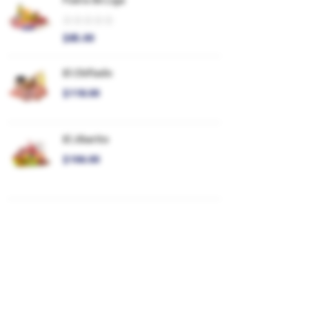
Fuera de Liga
$
85.00
El Chiflado
$
118.00
El Jibarito
$
106.00