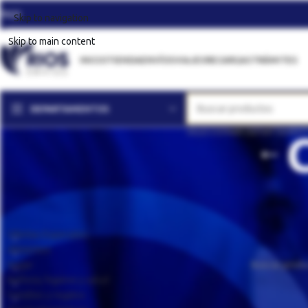
FAQS
Skip to navigation
Skip to main content
INICIO
TIENDA
ENVÍOS
VIAJES
RECARGAS
TRÁMITES
DEPARTAMENTOS
SELECCIONAR DEPARTAMEN
DEPARTAMENTOS
Inicio
Cenas y C
Ofertas Especiales
No se han encon
Alimentos
Hogar
Belleza, higiene y salud
Detalles y regalos