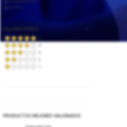
Electrodomésticos
Electrónica
VALORACIONES
5
4
3
2
1
PRODUCTOS MEJORES VALORADOS