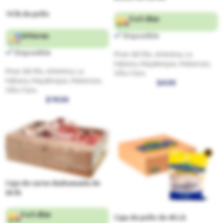
10 lb de pollo
3 a 5 días
24 horas
Disponible
Disponible
Pinar del Río, Artemisa, La
Habana, Mayabeque, Matanzas,
Pinar del Río, Artemisa, La
Villa Clara
Habana, Mayabeque, Matanzas,
$
4.50
Villa Clara
$
19.50
Caja de carne deshuesada de
60 lb
3 a 5 días
Caja de pollo de 40 Lb