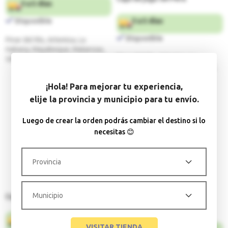
3 a 5 días
3 a 5 días
Disponible
Disponible
Pinar del Río, Artemisa, La
Habana, Mayabeque, Matanzas,
Pinar del Río, Artemisa, La
Villa Clara
Habana, Mayabeque, Matanzas,
$
24.00
Villa Clara
¡Hola! Para mejorar tu experiencia,
$
20.40
$
24.00
elije la provincia y municipio para tu envío.
Luego de crear la orden podrás cambiar el destino si lo
necesitas 😊
Caja de Jugo natural
Jugos de Latas
5 días
VISITAR TIENDA