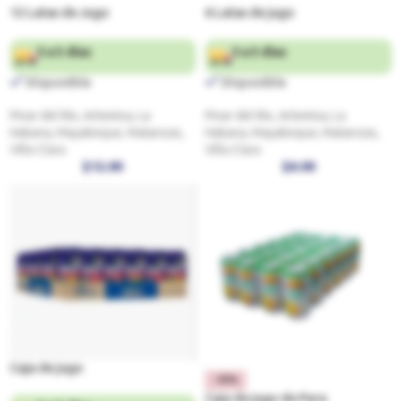
12 Latas de Jugo
6 Latas de jugo
3 a 5 días
3 a 5 días
Disponible
Disponible
Pinar del Río, Artemisa, La
Pinar del Río, Artemisa, La
Habana, Mayabeque, Matanzas,
Habana, Mayabeque, Matanzas,
Villa Clara
Villa Clara
$
12.00
$
6.00
Caja de jugo
-15%
Caja de jugo de Pera