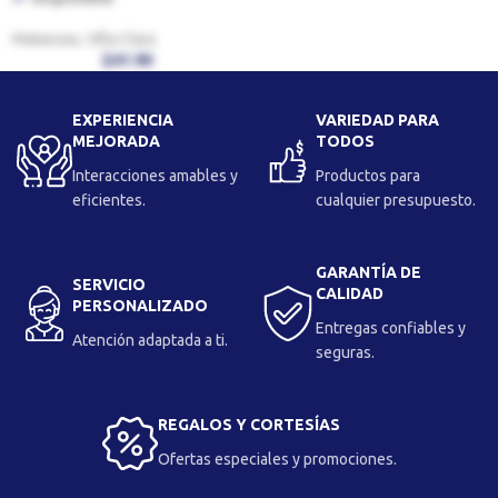
Matanzas, Villa Clara
$
41.90
EXPERIENCIA
VARIEDAD PARA
MEJORADA
TODOS
Interacciones amables y
Productos para
eficientes.
cualquier presupuesto.
GARANTÍA DE
SERVICIO
CALIDAD
PERSONALIZADO
Entregas confiables y
Atención adaptada a ti.
seguras.
REGALOS Y CORTESÍAS
Ofertas especiales y promociones.