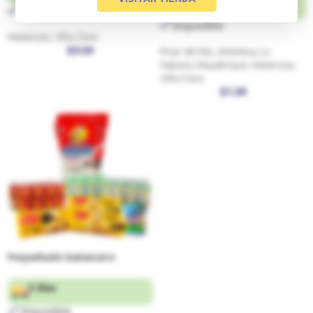
3 a 5 días
Disponible
Disponible
Matanzas, Villa Clara
$
3.50
Pinar del Río, Artemisa, La
Habana, Mayabeque, Matanzas,
Villa Clara
$
1.20
Pequeñuelo matancero
5 días
Disponible