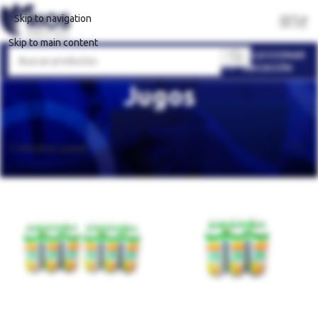
Skip to navigation
Skip to main content
SELECCIONAR
UBICACIÓN
Jugos
Inicio
Alimentos
Bebidas
Jugos
Mostrando los 7 resultados
Mostrar panel