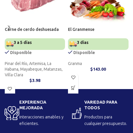
Carne de cerdo deshuesada
El Granmense
3 a 5 días
3 días
Disponible
Disponible
Pinar del Río, Artemisa, La
Granma
Habana, Mayabeque, Matanzas,
$
143.00
Villa Clara
$
3.98
EXPERIENCIA
VARIEDAD PARA
MEJORADA
TODOS
Interacciones amables y
Productos para
eficientes.
cualquier presupuesto.