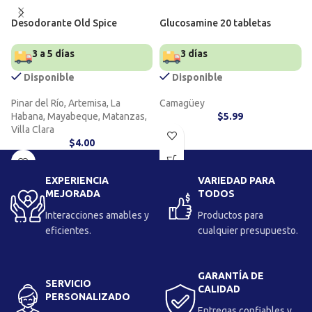
Desodorante Old Spice
Glucosamine 20 tabletas
3 a 5 días
3 días
Disponible
Disponible
Pinar del Río, Artemisa, La
Camagüey
Habana, Mayabeque, Matanzas,
$
5.99
Villa Clara
$
4.00
EXPERIENCIA
VARIEDAD PARA
MEJORADA
TODOS
Interacciones amables y
Productos para
eficientes.
cualquier presupuesto.
GARANTÍA DE
SERVICIO
CALIDAD
PERSONALIZADO
Entregas confiables y