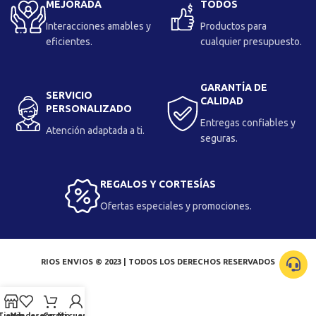
MEJORADA
TODOS
Interacciones amables y
Productos para
eficientes.
cualquier presupuesto.
GARANTÍA DE
SERVICIO
CALIDAD
PERSONALIZADO
Entregas confiables y
Atención adaptada a ti.
seguras.
REGALOS Y CORTESÍAS
Ofertas especiales y promociones.
RIOS ENVIOS © 2023 | TODOS LOS DERECHOS RESERVADOS
Tienda
Mis deseos
Carrito
Mi cuenta