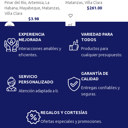
Pinar del Río, Artemisa, La
Matanzas, Villa Clara
Habana, Mayabeque, Matanzas,
$
261.00
Villa Clara
$
3.98
EXPERIENCIA
VARIEDAD PARA
MEJORADA
TODOS
Interacciones amables y
Productos para
eficientes.
cualquier presupuesto.
GARANTÍA DE
SERVICIO
CALIDAD
PERSONALIZADO
Entregas confiables y
Atención adaptada a ti.
seguras.
REGALOS Y CORTESÍAS
Ofertas especiales y promociones.