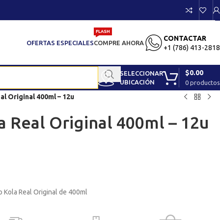
FLASH
CONTACTAR
OFERTAS ESPECIALES
COMPRE AHORA
+1 (786) 413-2818
$
0.00
SELECCIONAR
UBICACIÓN
0
productos
al Original 400ml – 12u
a Real Original 400ml – 12u
 Kola Real Original de 400ml