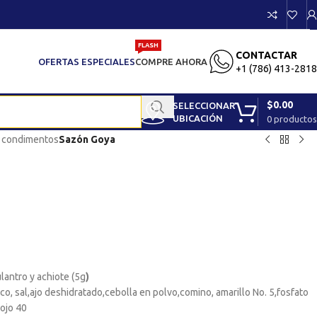
FLASH
CONTACTAR
OFERTAS ESPECIALES
COMPRE AHORA
+1 (786) 413-2818
$
0.00
SELECCIONAR
UBICACIÓN
0
productos
y condimentos
Sazón Goya
lantro y achiote (5g
)
, sal,ajo deshidratado,cebolla en polvo,comino, amarillo No. 5,fosfato
rojo 40