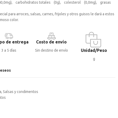
40,0mg), c
arbohidratos totales (
0g), c
olesterol (
0,0mg), g
rasas
)
al para arroces, salsas, carnes, frijoles y otros guisos le dará a estos
rmoso color.
po de entrega
Costo de envío
Unidad/Peso
3 a 5 días
Sin destino de envío
g
deseos
a
,
Salsas y condimentos
tos