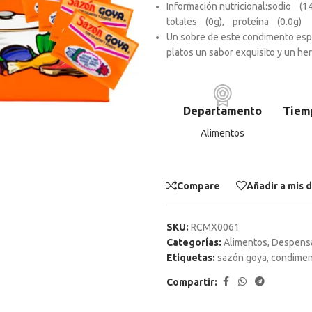
Información nutricional:s
odio (
1
totales (
0g), p
roteína (
0.0g
Un sobre de este condimento especi
platos un sabor exquisito y un he
Departamento
Tiem
Alimentos
Compare
Añadir a mis 
SKU:
RCMX0061
Categorías:
Alimentos
,
Despens
Etiquetas:
sazón goya
,
condimen
Compartir: