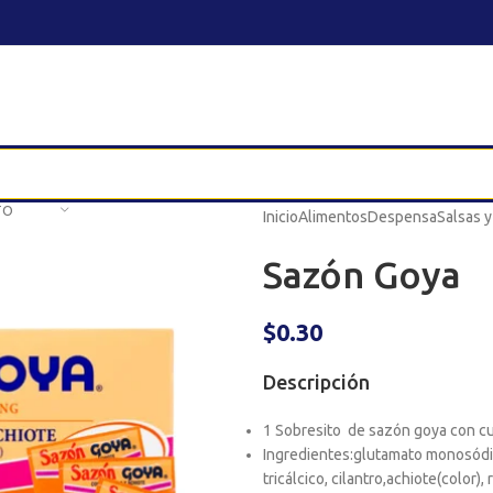
TO
Inicio
Alimentos
Despensa
Salsas 
Sazón Goya
$
0.30
Descripción
1 Sobresito de sazón goya con cu
Ingredientes:glutamato monosódico
tricálcico, cilantro,achiote(color), 