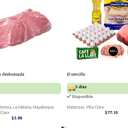
o deshuesada
El sencillo
5 días
Disponible
Artemisa, La Habana, Mayabeque,
Matanzas, Villa Clara
 Clara
$
77.10
$
3.98