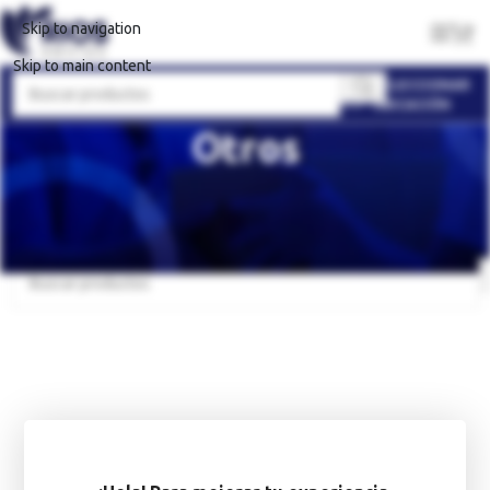
Skip to navigation
Skip to main content
SELECCIONAR
UBICACIÓN
Otros
Inicio
Belleza, higiene y salud
Perfumería
Otros
No se han encontrado productos que coincidan con tu selección.