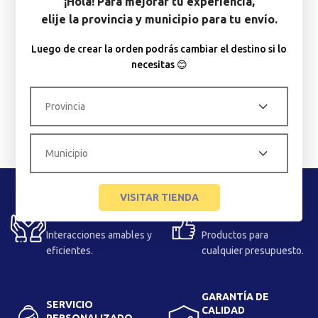
¡Hola! Para mejorar tu experiencia,
elije la provincia y municipio para tu envío.
Luego de crear la orden podrás cambiar el destino si lo
necesitas 😊
VISITAR TIENDA
EXPERIENCIA
VARIEDAD PARA
MEJORADA
TODOS
Interacciones amables y
Productos para
eficientes.
cualquier presupuesto.
GARANTÍA DE
SERVICIO
CALIDAD
PERSONALIZADO