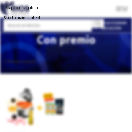
Skip to navigation
Skip to main content
SELECCIONAR
UBICACIÓN
Con premio
Inicio
Ofertas Especiales
Con premio
Mostrando el único resultado
Mostrar panel