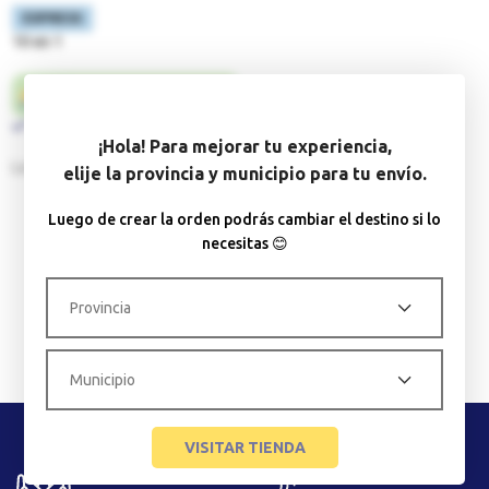
EXPRESS
10 en 1
24 horas
Disponible
¡Hola! Para mejorar tu experiencia,
La Habana
elije la provincia y municipio para tu envío.
$
144.20
Luego de crear la orden podrás cambiar el destino si lo
necesitas 😊
VISITAR TIENDA
EXPERIENCIA
VARIEDAD PARA
MEJORADA
TODOS