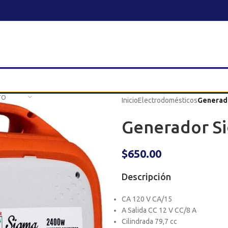
TO
Inicio
Electrodomésticos
Generad
Generador S
$
650.00
Descripción
CA 120 V CA/15
A Salida CC 12 V CC/8 A
Cilindrada 79,7 cc