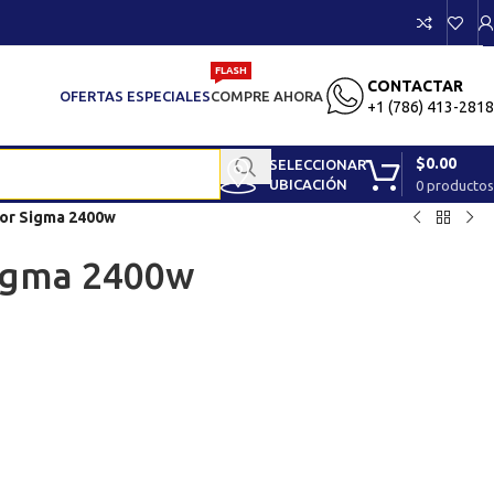
FLASH
CONTACTAR
OFERTAS ESPECIALES
COMPRE AHORA
+1 (786) 413-2818
$
0.00
SELECCIONAR
UBICACIÓN
0
productos
or Sigma 2400w
igma 2400w