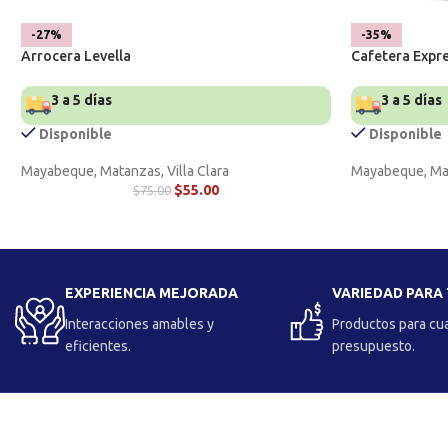
-27%
-35%
Arrocera Levella
Cafetera Expr
3 a 5 días
3 a 5 días
Disponible
Disponible
Mayabeque, Matanzas, Villa Clara
Mayabeque, Mat
$
55.00
$
75.00
EXPERIENCIA MEJORADA
VARIEDAD PARA
Interacciones amables y
Productos para cu
eficientes.
presupuesto.