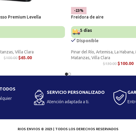
-23%
esso Premium Levella
Freidora de aire
5 días
Disponible
anzas, Villa Clara
Pinar del Río, Artemisa, La Habana
$
65.00
Matanzas, Villa Clara
$
100.00
$
100.00
$
130.00
 TODOS
SERVICIO PERSONALIZADO
GAR
alquier
Atención adaptada a ti.
Entr
RIOS ENVIOS © 2023 | TODOS LOS DERECHOS RESERVADOS