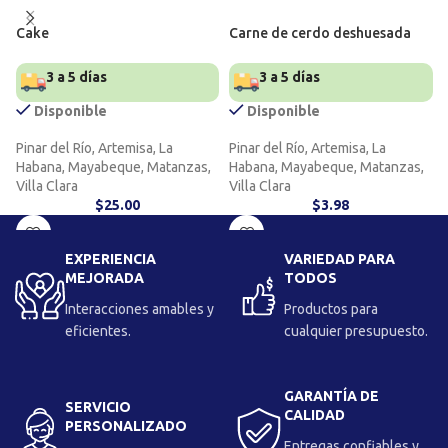
Cake
Carne de cerdo deshuesada
3 a 5 días
3 a 5 días
Disponible
Disponible
Pinar del Río, Artemisa, La
Pinar del Río, Artemisa, La
Habana, Mayabeque, Matanzas,
Habana, Mayabeque, Matanzas,
Villa Clara
Villa Clara
$
25.00
$
3.98
EXPERIENCIA
VARIEDAD PARA
MEJORADA
TODOS
Interacciones amables y
Productos para
eficientes.
cualquier presupuesto.
GARANTÍA DE
SERVICIO
CALIDAD
PERSONALIZADO
Entregas confiables y